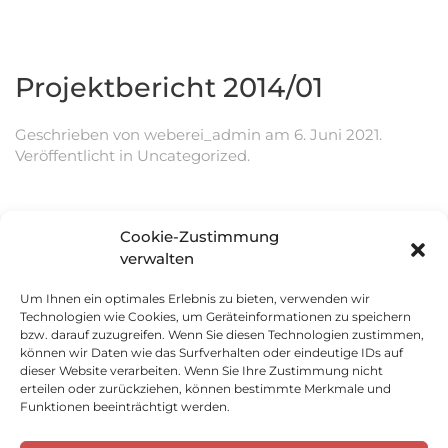
Projektbericht 2014/01
Geschrieben von
weberei_admin
am
6. Juni 2021
.
Veröffentlicht in
Uncategorized
.
Projekt Erstellung eines Wassertanks im Weiler
Cookie-Zustimmung
Sialupe Huamantanga
verwalten
Schulmaterialaktion 2014
Bezahlung einer Lehrkraft
Um Ihnen ein optimales Erlebnis zu bieten, verwenden wir
Video Förderung Asociación Ñan
Technologien wie Cookies, um Geräteinformationen zu speichern
bzw. darauf zuzugreifen. Wenn Sie diesen Technologien zustimmen,
Weiterbildung für Geschichtslehrer
können wir Daten wie das Surfverhalten oder eindeutige IDs auf
Erstellung eines Daches im Schulhaus Weiler
dieser Website verarbeiten. Wenn Sie Ihre Zustimmung nicht
Pueblo Nuevo
erteilen oder zurückziehen, können bestimmte Merkmale und
Funktionen beeinträchtigt werden.
zum ausführlichen Projektbericht