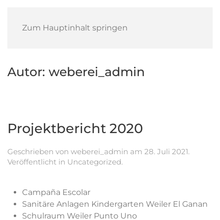
Zum Hauptinhalt springen
Autor:
weberei_admin
Projektbericht 2020
Geschrieben von
weberei_admin
am
28. Juli 2021
.
Veröffentlicht in
Uncategorized
.
Campaña Escolar
Sanitäre Anlagen Kindergarten Weiler El Ganan
Schulraum Weiler Punto Uno